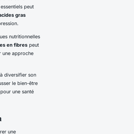
essentiels peut
acides gras
pression.
ues nutritionnelles
es en fibres
peut
ter une approche
 diversifier son
sser le bien-être
 pour une santé
m
orer une