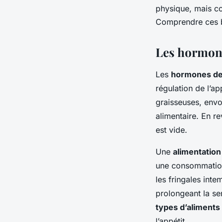
physique, mais co
Comprendre ces b
Les hormones
Les
hormones de 
régulation de l’ap
graisseuses, envo
alimentaire. En re
est vide.
Une
alimentation
une consommation 
les fringales inte
prolongeant la sen
types d’aliments
l’appétit.