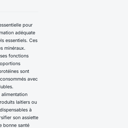
essentielle pour
mmation adéquate
ls essentiels. Ces
les minéraux.
ses fonctions
roportions
protéines sont
tre consommés avec
lubles.
 alimentation
roduits laitiers ou
ndispensables à
sifier son assiette
ne bonne santé