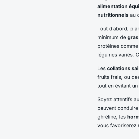
alimentation équi
nutritionnels
au q
Tout d’abord, pla
minimum de
gras
protéines comme l
légumes variés. C
Les
collations sa
fruits frais, ou d
tout en évitant un
Soyez attentifs a
peuvent conduire à
ghréline, les
horm
vous favoriserez 