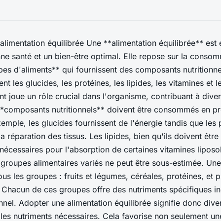
limentation équilibrée Une **alimentation équilibrée** est 
ne santé et un bien-être optimal. Elle repose sur la conso
ypes d'aliments** qui fournissent des composants nutritionne
t les glucides, les protéines, les lipides, les vitamines et 
joue un rôle crucial dans l'organisme, contribuant à diver
**composants nutritionnels** doivent être consommés en p
emple, les glucides fournissent de l'énergie tandis que les 
la réparation des tissus. Les lipides, bien qu'ils doivent ê
nécessaires pour l'absorption de certaines vitamines liposo
groupes alimentaires variés ne peut être sous-estimée. Une
tous les groupes : fruits et légumes, céréales, protéines, et p
s. Chacun de ces groupes offre des nutriments spécifiques i
ionnel. Adopter une alimentation équilibrée signifie donc diver
 les nutriments nécessaires. Cela favorise non seulement u