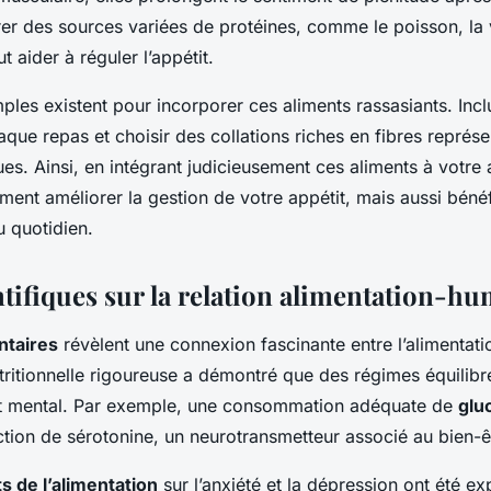
rer des sources variées de protéines, comme le poisson, la v
 aider à réguler l’appétit.
mples existent pour incorporer ces aliments rassasiants. Incl
aque repas et choisir des collations riches en fibres représ
es. Ainsi, en intégrant judicieusement ces aliments à votre 
ent améliorer la gestion de votre appétit, mais aussi bénéfi
u quotidien.
ntifiques sur la relation alimentation-h
ntaires
révèlent une connexion fascinante entre l’alimentati
ritionnelle rigoureuse a démontré que des régimes équilibr
tat mental. Par exemple, une consommation adéquate de
glu
ction de sérotonine, un neurotransmetteur associé au bien-ê
ts de l’alimentation
sur l’anxiété et la dépression ont été e