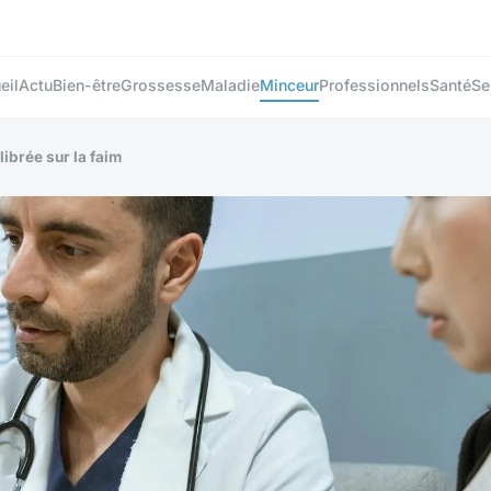
eil
Actu
Bien-être
Grossesse
Maladie
Minceur
Professionnels
Santé
Se
librée sur la faim