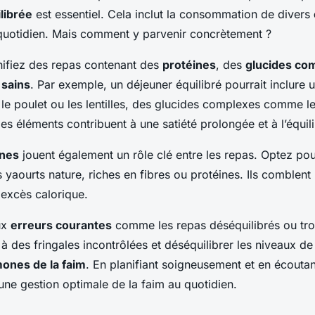
librée
est essentiel. Cela inclut la consommation de divers
uotidien. Mais comment y parvenir concrètement ?
nifiez des repas contenant des
protéines
, des
glucides co
 sains
. Par exemple, un déjeuner équilibré pourrait inclure
e poulet ou les lentilles, des glucides complexes comme le 
es éléments contribuent à une satiété prolongée et à l’équil
ines
jouent également un rôle clé entre les repas. Optez pou
es yaourts nature, riches en fibres ou protéines. Ils comblent 
 excès calorique.
ux
erreurs courantes
comme les repas déséquilibrés ou trop r
 des fringales incontrôlées et déséquilibrer les niveaux de 
ones de la faim
. En planifiant soigneusement et en écoutan
une gestion optimale de la faim au quotidien.