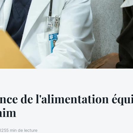
ence de l'alimentation équ
faim
025
5 min de lecture