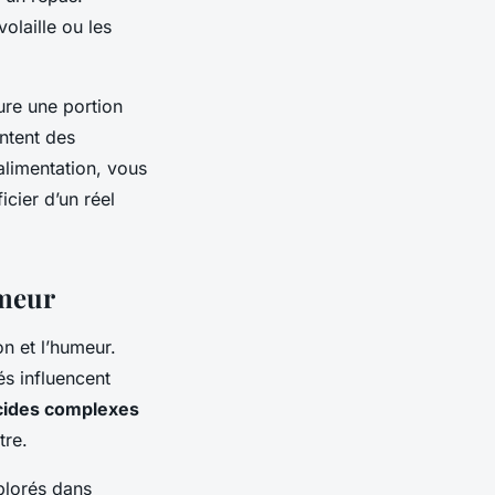
olaille ou les
ure une portion
entent des
alimentation, vous
cier d’un réel
umeur
on et l’humeur.
és influencent
cides complexes
tre.
xplorés dans