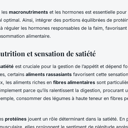
e les
macronutriments
et les hormones est essentielle pour 
 optimal. Ainsi, intégrer des portions équilibrées de protéi
 à réguler les hormones responsables de la faim, favorisant 
nsommation alimentaire.
utrition et sensation de satiété
satiété
est cruciale pour la gestion de l’appétit et dépend f
tes, certains
aliments rassasiants
favorisent cette sensatio
x, les aliments riches en
fibres alimentaires
sont particuliè
mplement parce qu’ils ralentissent la digestion, procurant u
emple, consommer des légumes à haute teneur en fibres pe
les
protéines
jouent un rôle déterminant dans la satiété. En 
 musculaire, elles prolongent le sentiment de plénitude aprè