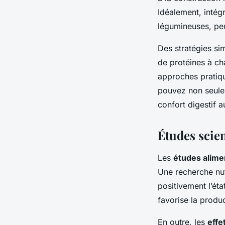
Idéalement, intég
légumineuses, peut
Des stratégies si
de protéines à ch
approches pratiqu
pouvez non seulem
confort digestif a
Études scie
Les
études alime
Une recherche nut
positivement l’é
favorise la produ
En outre, les
effe