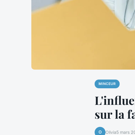
MINCEUR
L'influ
sur la 
O
Olivia
5 mars 2