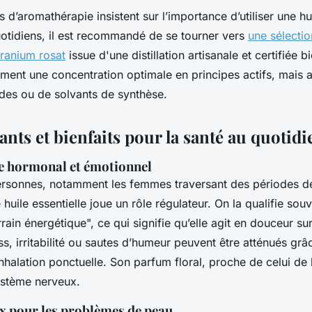
 d’aromathérapie insistent sur l’importance d’utiliser une hui
otidiens, il est recommandé de se tourner vers
une sélectio
éranium rosat
issue d'une distillation artisanale et certifiée 
ement une concentration optimale en principes actifs, mais 
ides ou de solvants de synthèse.
nts et bienfaits pour la santé au quotidi
ge hormonal et émotionnel
ersonnes, notamment les femmes traversant des périodes de
huile essentielle joue un rôle régulateur. On la qualifie sou
rrain énergétique", ce qui signifie qu’elle agit en douceur su
s, irritabilité ou sautes d’humeur peuvent être atténués grâ
nhalation ponctuelle. Son parfum floral, proche de celui de l
ystème nerveux.
ux pour les problèmes de peau