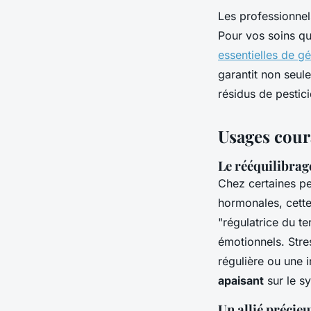
Les professionnels
Pour vos soins qu
essentielles de g
garantit non seul
résidus de pestic
Usages coura
Le rééquilibra
Chez certaines p
hormonales, cette 
"régulatrice du te
émotionnels. Stres
régulière ou une i
apaisant
sur le s
Un allié précie