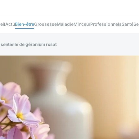
eil
Actu
Bien-être
Grossesse
Maladie
Minceur
Professionnels
Santé
Se
essentielle de géranium rosat