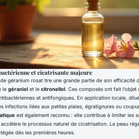
bactérienne et cicatrisante majeure
e de géranium rosat tire une grande partie de son efficacité 
 le
géraniol
et le
citronellol
. Ces composés ont fait l’objet
ntibactériennes et antifongiques. En application locale, dilué
es infections liées aux petites plaies, égratignures ou coupur
atique
est également reconnu : elle contribue à limiter les 
i accélère le processus naturel de cicatrisation. La peau ré
otégée dès les premières heures.