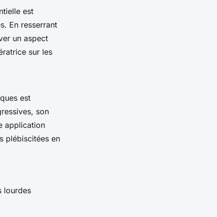
ntielle est
s. En resserrant
uver un aspect
ératrice sur les
iques est
gressives, son
e application
es plébiscitées en
s lourdes