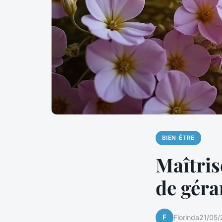
BIEN-ÊTRE
Maîtrise
de géra
F
Florinda
21/05/