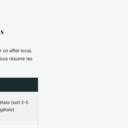
ns
 un effet local,
sous résume les
tale (soit 2-5
égétale)