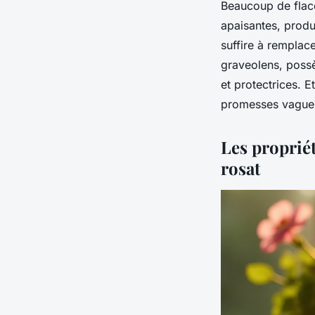
Beaucoup de flaco
apaisantes, produi
suffire à remplac
graveolens
, poss
et protectrices. 
promesses vagues,
Les propriét
rosat