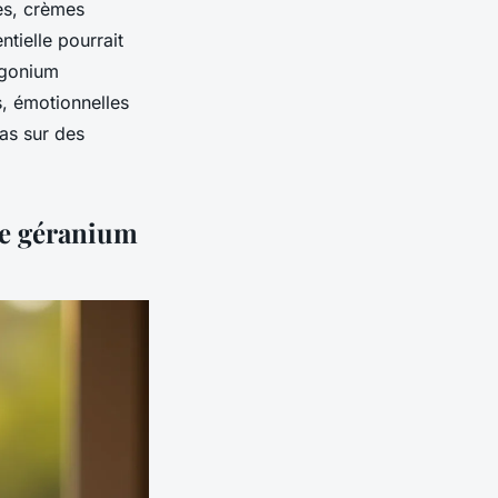
es, crèmes
ntielle pourrait
rgonium
s, émotionnelles
pas sur des
 de géranium