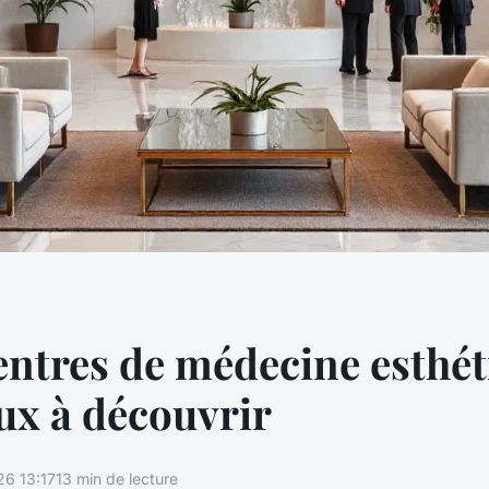
entres de médecine esthét
ux à découvrir
6 13:17
13 min de lecture