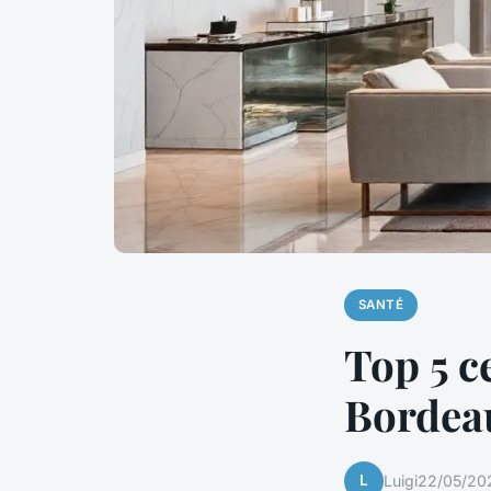
SANTÉ
Top 5 c
Bordea
L
Luigi
22/05/202