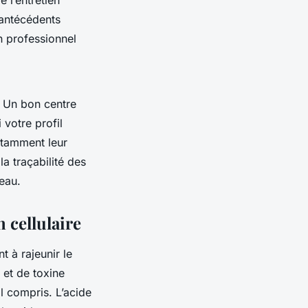
 l’entretien
 antécédents
n professionnel
. Un bon centre
 votre profil
notamment leur
la traçabilité des
eau.
n cellulaire
 à rajeunir le
 et de toxine
l compris. L’acide