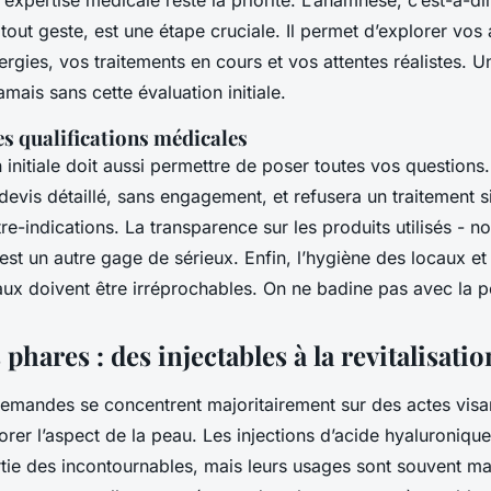
xpertise médicale reste la priorité. L’anamnèse, c’est-à-dire
tout geste, est une étape cruciale. Il permet d’explorer vos
ergies, vos traitements en cours et vos attentes réalistes. U
jamais sans cette évaluation initiale.
s qualifications médicales
n initiale doit aussi permettre de poser toutes vos questions
evis détaillé, sans engagement, et refusera un traitement si
re-indications. La transparence sur les produits utilisés - 
 est un autre gage de sérieux. Enfin, l’hygiène des locaux et 
aux doivent être irréprochables. On ne badine pas avec la p
phares : des injectables à la revitalisatio
emandes se concentrent majoritairement sur des actes visant
rer l’aspect de la peau. Les injections d’acide hyaluronique
rtie des incontournables, mais leurs usages sont souvent ma