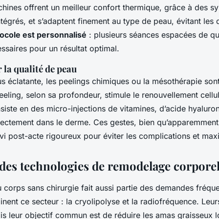
hines offrent un meilleur confort thermique, grâce à des s
ntégrés, et s’adaptent finement au type de peau, évitant le
ocole est personnalisé
: plusieurs séances espacées de q
ssaires pour un résultat optimal.
la qualité de peau
s éclatante, les peelings chimiques ou la mésothérapie son
eeling, selon sa profondeur, stimule le renouvellement cellul
iste en des micro-injections de vitamines, d’acide hyaluro
irectement dans le derme. Ces gestes, bien qu’apparemment
vi post-acte rigoureux pour éviter les complications et maxi
des technologies de remodelage corpore
corps sans chirurgie fait aussi partie des demandes fréqu
nent ce secteur : la cryolipolyse et la radiofréquence. Le
s leur objectif commun est de réduire les amas graisseux lo