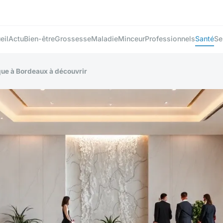
eil
Actu
Bien-être
Grossesse
Maladie
Minceur
Professionnels
Santé
Se
que à Bordeaux à découvrir