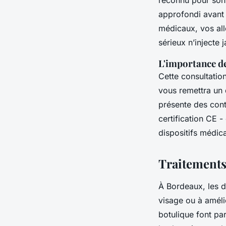
reconnu pour son e
approfondi avant 
médicaux, vos all
sérieux n’injecte 
L'importance de
Cette consultatio
vous remettra un d
présente des cont
certification CE -
dispositifs médic
Traitements 
À Bordeaux, les d
visage ou à amélio
botulique font pa