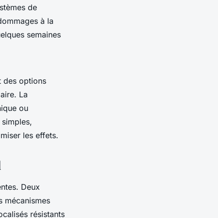
ystèmes de
s dommages à la
uelques semaines
t des options
aire. La
nique ou
 simples,
miser les effets.
l
entes. Deux
urs mécanismes
calisés résistants