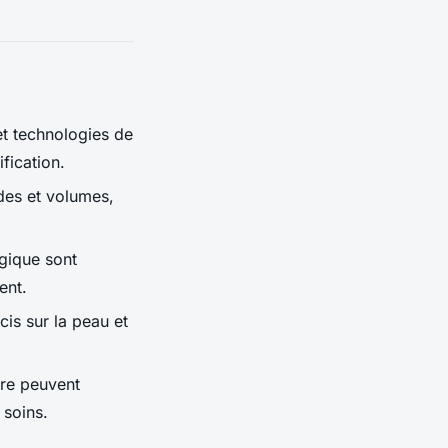
et technologies de
fication.
des et volumes,
gique sont
ent.
cis sur la peau et
rdre peuvent
 soins.