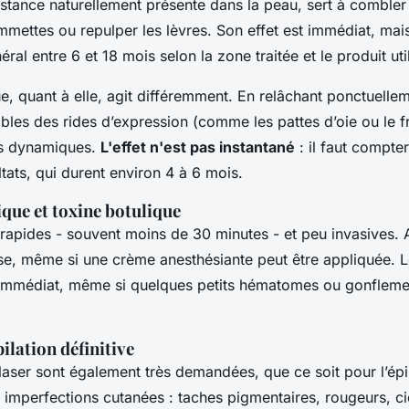
stance naturellement présente dans la peau, sert à combler 
mmettes ou repulper les lèvres. Son effet est immédiat, mais
ral entre 6 et 18 mois selon la zone traitée et le produit util
ue, quant à elle, agit différemment. En relâchant ponctuellem
les des rides d’expression (comme les pattes d’oie ou le fro
lis dynamiques.
L'effet n'est pas instantané
: il faut compter
ltats, qui durent environ 4 à 6 mois.
que et toxine botulique
rapides - souvent moins de 30 minutes - et peu invasives.
ise, même si une crème anesthésiante peut être appliquée. Le
i immédiat, même si quelques petits hématomes ou gonflem
pilation définitive
laser sont également très demandées, que ce soit pour l’épil
s imperfections cutanées : taches pigmentaires, rougeurs, ci