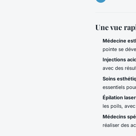
Une vue rap
Médecine est
pointe se dével
Injections ac
avec des résul
Soins esthéti
essentiels pou
Épilation las
les poils, ave
Médecins spéc
réaliser des a