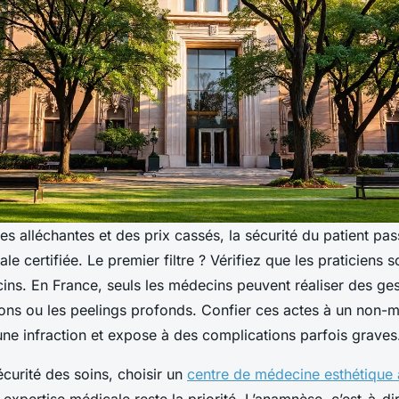
s alléchantes et des prix cassés, la sécurité du patient pas
e certifiée. Le premier filtre ? Vérifiez que les praticiens so
ins. En France, seuls les médecins peuvent réaliser des g
ions ou les peelings profonds. Confier ces actes à un non
une infraction et expose à des complications parfois graves
écurité des soins, choisir un
centre de médecine esthétique